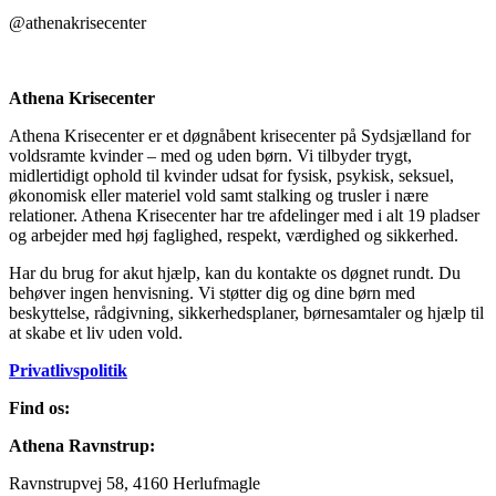
@athenakrisecenter
Athena Krisecenter
Athena Krisecenter
er et døgnåbent krisecenter på Sydsjælland for
voldsramte kvinder – med og uden børn. Vi tilbyder trygt,
midlertidigt ophold til kvinder udsat for fysisk, psykisk, seksuel,
økonomisk eller materiel vold samt stalking og trusler i nære
relationer. Athena Krisecenter har tre afdelinger med i alt 19 pladser
og arbejder med høj faglighed, respekt, værdighed og sikkerhed.
Har du brug for akut hjælp, kan du kontakte os døgnet rundt. Du
behøver ingen henvisning. Vi støtter dig og dine børn med
beskyttelse, rådgivning, sikkerhedsplaner, børnesamtaler og hjælp til
at skabe et liv uden vold.
Privatlivspolitik
Find os:
Athena Ravnstrup:
Ravnstrupvej 58, 4160 Herlufmagle